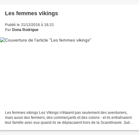
Les femmes vikings
Publié le 31/12/2016 à 18:21
Par
Dona Rodrigue
Les femmes vikings Les Vikings n'étaient pas seulement des aventuriers,
mais aussi des fermiers, des commerçants et des colons - et ils entraînaient
leur famille avec eux quand ils se déplacaient hors de la Scandinavie. Judith
Jesch examine le rôle joué...