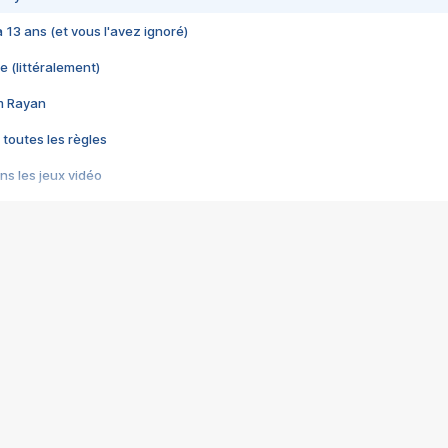
 a 13 ans (et vous l'avez ignoré)
e (littéralement)
im Rayan
 toutes les règles
s les jeux vidéo
us choquant de Rockstar ? - Le scandale BULLY
e plus moche de Steam
du RÊVE tourne au CAUCHEMAR
pendant 8 heures
it… à tort
umiliés par un jeu vidéo
ire - Final Fantasy 8