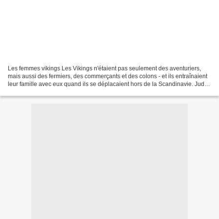
Les femmes vikings Les Vikings n'étaient pas seulement des aventuriers,
mais aussi des fermiers, des commerçants et des colons - et ils entraînaient
leur famille avec eux quand ils se déplacaient hors de la Scandinavie. Judith
Jesch examine le rôle joué...