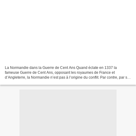
La Normandie dans la Guerre de Cent Ans Quand éclate en 1337 la
fameuse Guerre de Cent Ans, opposant les royaumes de France et
d’Angleterre, la Normandie n’est pas à l’origine du conflit. Par contre, par sa
richesse et son passé anglo-normand, elle en...